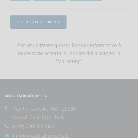
VEDI TUTTI GLI ARGOMENTI
Per visualizzare questo banner informativo è
necessario
accettare i cookie
della categoria
'Marketing'
MEGA ITALIA MEDIA S.P.A.
Via Roncadelle, 70A - 25030
Castel Mella (BS) - Italy
(+39) 030.2650661
info@megaitaliamedia.it