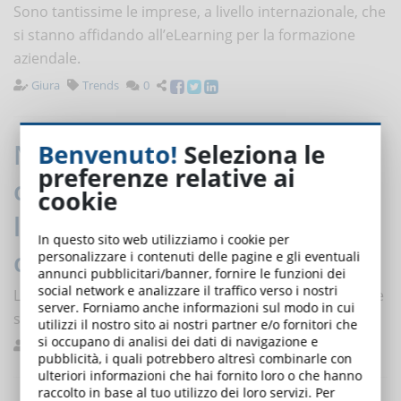
Sono tantissime le imprese, a livello internazionale, che
si stanno affidando all’eLearning per la formazione
aziendale.
Giura
Trends
0
Neuroscienze e formazione:
Benvenuto!
Seleziona le
preferenze relative ai
come migliorare
cookie
l'apprendimento di nuove
In questo sito web utilizziamo i cookie per
competenze
personalizzare i contenuti delle pagine e gli eventuali
annunci pubblicitari/banner, fornire le funzioni dei
social network e analizzare il traffico verso i nostri
L'85% del successo lavorativo dipende dalle soft skills e
server. Forniamo anche informazioni sul modo in cui
solo il 15% dipende dalle competenze tecniche.
utilizzi il nostro sito ai nostri partner e/o fornitori che
si occupano di analisi dei dati di navigazione e
De Domenico
Ricerche
0
pubblicità, i quali potrebbero altresì combinarle con
ulteriori informazioni che hai fornito loro o che hanno
raccolto in base al tuo utilizzo dei loro servizi. Per