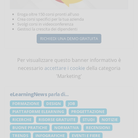
Eroga oltre 150 corsi pronti all'uso
Crea corsi specifici per la tua azienda
Svolgi corsi in videoconferenza
Gestisci la crescita dei dipendenti
RICHIEDI UNA DEMO GRATUITA
Per visualizzare questo banner informativo è
necessario
accettare i cookie
della categoria
'Marketing'
eLearningNews
parla di...
FORMAZIONE
DESIGN
JOB
PIATTAFORME ELEARNING
PROGETTAZIONE
RICERCHE
RISORSE GRATUITE
STUDI
NOTIZIE
BUONE PRATICHE
NORMATIVA
RECENSIONI
TRENDS
INFOGRAFICHE
EVENTI E FIERE