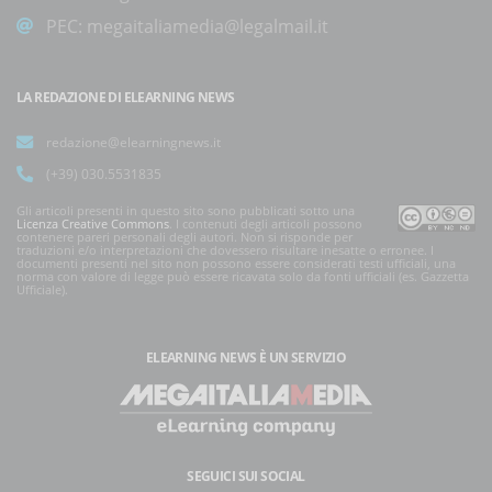
PEC:
megaitaliamedia@legalmail.it
LA REDAZIONE DI ELEARNING NEWS
redazione@elearningnews.it
(+39) 030.5531835
Gli articoli presenti in questo sito sono pubblicati sotto una
Licenza Creative Commons
. I contenuti degli articoli possono
contenere pareri personali degli autori. Non si risponde per
traduzioni e/o interpretazioni che dovessero risultare inesatte o erronee. I
documenti presenti nel sito non possono essere considerati testi ufficiali, una
norma con valore di legge può essere ricavata solo da fonti ufficiali (es. Gazzetta
Ufficiale).
ELEARNING NEWS
È UN SERVIZIO
SEGUICI SUI SOCIAL