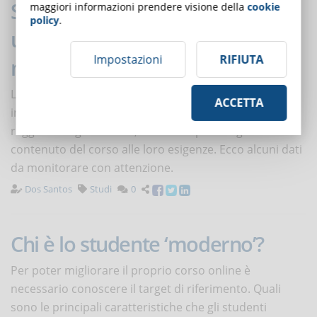
Statistiche ed eLearning: come
maggiori informazioni prendere visione della
cookie
policy
.
utilizzare i dati sugli studenti per
Impostazioni
RIFIUTA
migliorare un corso online
Le statistiche di un corso online sono una miniera di
ACCETTA
informazioni utili non solo per valutare i risultati
raggiunti dagli studenti, ma anche per adeguare il
contenuto del corso alle loro esigenze. Ecco alcuni dati
da monitorare con attenzione.
Dos Santos
Studi
0
Chi è lo studente ‘moderno’?
Per poter migliorare il proprio corso online è
necessario conoscere il target di riferimento. Quali
sono le principali caratteristiche che gli studenti