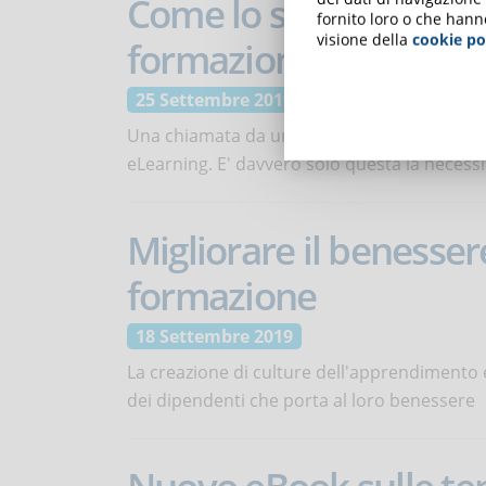
Come lo storytelling i
fornito loro o che hann
visione della
cookie po
formazione eLearnin
25 Settembre 2019
Una chiamata da un potenziale cliente che c
eLearning. E' davvero solo questa la necessi
Migliorare il benesser
formazione
18 Settembre 2019
La creazione di culture dell'apprendimento e
dei dipendenti che porta al loro benessere