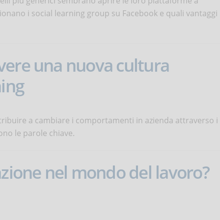
elli più generici sembrano aprire le loro piattaforme a
onano i social learning group su Facebook e quali vantaggi
vere una nuova cultura
ning
tribuire a cambiare i comportamenti in azienda attraverso i
sono le parole chiave.
azione nel mondo del lavoro?