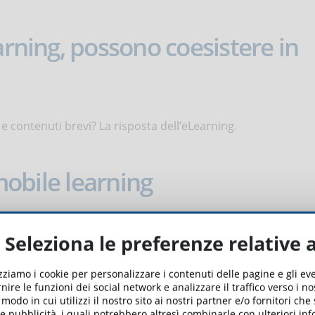
arning, possono coesistere in
e contenuti brevi? La risposta dell’eLearning.
 mobile learning
Nonostante ciò, è necessario ricordare le differenze fra i vari
Seleziona le preferenze relative 
la progettazione della piattaforma eLearning. Quali sono i
izziamo i cookie per personalizzare i contenuti delle pagine e gli e
nire le funzioni dei social network e analizzare il traffico verso i n
odo in cui utilizzi il nostro sito ai nostri partner e/o fornitori che
 e pubblicità, i quali potrebbero altresì combinarle con ulteriori in