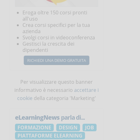
Eroga oltre 150 corsi pronti
all'uso
Crea corsi specifici per la tua
azienda
Svolgi corsi in videoconferenza
Gestisci la crescita dei
dipendenti
RICHIEDI UNA DEMO GRATUITA
Per visualizzare questo banner
informativo è necessario
accettare i
cookie
della categoria 'Marketing'
eLearningNews
parla di...
FORMAZIONE
DESIGN
JOB
PIATTAFORME ELEARNING