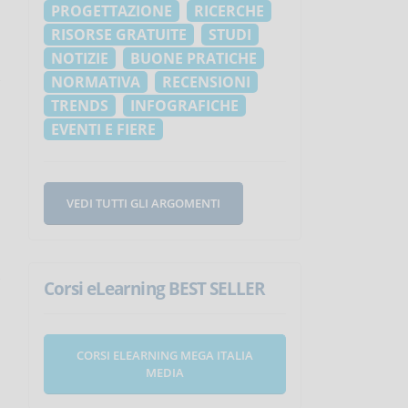
PROGETTAZIONE
RICERCHE
RISORSE GRATUITE
STUDI
NOTIZIE
BUONE PRATICHE
NORMATIVA
RECENSIONI
TRENDS
INFOGRAFICHE
EVENTI E FIERE
VEDI TUTTI GLI ARGOMENTI
Corsi eLearning BEST SELLER
CORSI ELEARNING MEGA ITALIA
MEDIA