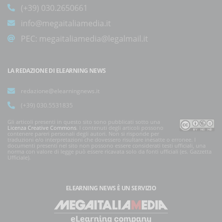
(+39) 030.2650661
info@megaitaliamedia.it
PEC:
megaitaliamedia@legalmail.it
LA REDAZIONE DI ELEARNING NEWS
redazione@elearningnews.it
(+39) 030.5531835
Gli articoli presenti in questo sito sono pubblicati sotto una
Licenza Creative Commons
. I contenuti degli articoli possono
contenere pareri personali degli autori. Non si risponde per
traduzioni e/o interpretazioni che dovessero risultare inesatte o erronee. I
documenti presenti nel sito non possono essere considerati testi ufficiali, una
norma con valore di legge può essere ricavata solo da fonti ufficiali (es. Gazzetta
Ufficiale).
ELEARNING NEWS
È UN SERVIZIO