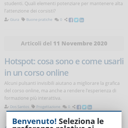
studenti. Quali elementi potenziare per mantenere alta
l’attenzione dei corsisti?
Giura
Buone pratiche
0
Articoli del
11 Novembre 2020
Hotspot: cosa sono e come usarli
in un corso online
Alcuni pulsanti invisibili aiutano a migliorare la grafica
del corso online, ma anche a rendere l’esperienza di
formazione più interattiva.
Dos Santos
Progettazione
0
Benvenuto!
Seleziona le