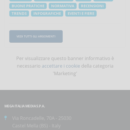
BUONE PRATICHE
NORMATIVA
RECENSIONI
TRENDS
INFOGRAFICHE
EVENTI E FIERE
VEDI TUTTI GLI ARGOMENTI
Per visualizzare questo banner informativo è
necessario
accettare i cookie
della categoria
'Marketing'
MEGA ITALIA MEDIA S.P.A.
Via Roncadelle, 70A - 25030
Castel Mella (BS) - Italy