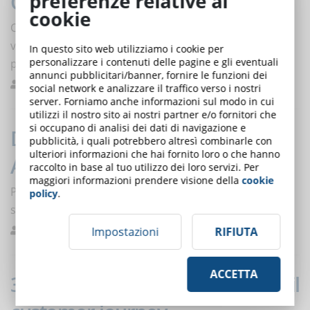
preferenze relative ai
Corsi online: elementi pratici
cookie
Content curation, piattaforma user-friendly e
videochiamate sono solo alcuni degli elementi che
In questo sito web utilizziamo i cookie per
personalizzare i contenuti delle pagine e gli eventuali
possono rendere più fruibile il tuo corso online.
annunci pubblicitari/banner, fornire le funzioni dei
Giura
Buone pratiche
0
social network e analizzare il traffico verso i nostri
server. Forniamo anche informazioni sul modo in cui
utilizzi il nostro sito ai nostri partner e/o fornitori che
si occupano di analisi dei dati di navigazione e
DynDevice LMS e l'Intelligenza
pubblicità, i quali potrebbero altresì combinarle con
ulteriori informazioni che hai fornito loro o che hanno
Artificiale: DyBot
raccolto in base al tuo utilizzo dei loro servizi. Per
maggiori informazioni prendere visione della
cookie
Pubblicato su rivista scientifica internazionale il paper
policy
.
sul nuovo chatbot di DynDevice LMS
Impostazioni
RIFIUTA
De Domenico
Studi
0
ACCETTA
3 tipi di webinar che migliorano il