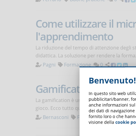
Come utilizzare il mic
l'apprendimento
La riduzione del tempo di attenzione degli 
didattica. La soluzione per rendere la formaz
Pagni
Formazione
0
Benvenuto!
Gamification nell’eLea
In questo sito web util
pubblicitari/banner, for
La gamification è una strategia di apprend
anche informazioni sul m
gioco. Ecco tutto quello che bisogna sapere 
dei dati di navigazione
fornito loro o che hann
Bernasconi
Formazione
0
visione della
cookie po