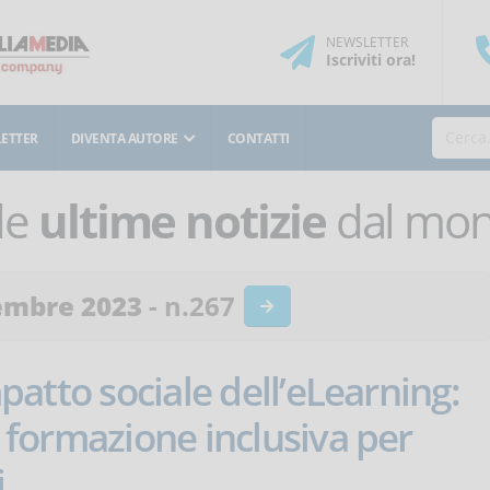
NEWSLETTER
Iscriviti
ora
!
ETTER
DIVENTA AUTORE
CONTATTI
le
ultime notizie
dal mond
embre 2023
- n.267
patto sociale dell’eLearning:
 formazione inclusiva per
i