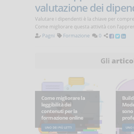
valutazione dei dipen
Valutare i dipendenti è la chiave per compre
Come migliorare questa attività con l’appr
Pagni
Formazione
0
Gli
artico
Come migliorare la
Build
leggibilità dei
Model
contenuti per la
sono 
formazione online
profe
UNO DEI PIÙ LETTI
UNO D