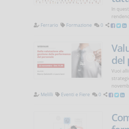
In quest
rendendo
Ferrario
Formazione
0
Val
del
Vuoi all
strategi
novembr
Melilli
Eventi e Fiere
0
Come