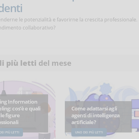
denti
nderne le potenzialità e favorirne la crescita professionale.
endimento collaborativo?
li più letti
del mese
ing Information
ing: cos’è e quali
Come adattarsi agli
le figure
agenti di intelligenza
ssionali
artificiale?
EI PIÙ LETTI
UNO DEI PIÙ LETTI