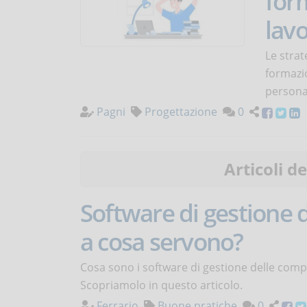
form
lav
Le strat
formazio
persona
Pagni
Progettazione
0
Articoli d
Software di gestione 
a cosa servono?
Cosa sono i software di gestione delle comp
Scopriamolo in questo articolo.
Ferrario
Buone pratiche
0