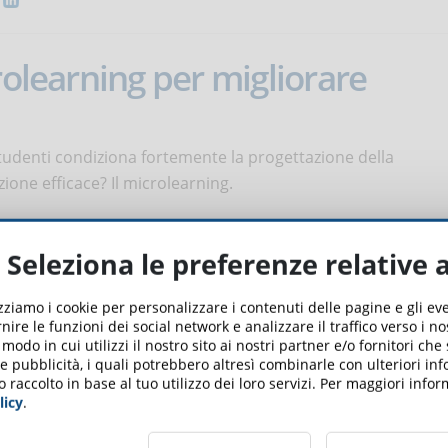
rolearning per migliorare
studenti condiziona fortemente la progettazione della
ione efficace? Il microlearning.
Seleziona le preferenze relative 
rning: i miti da sfatare
izziamo i cookie per personalizzare i contenuti delle pagine e gli e
nire le funzioni dei social network e analizzare il traffico verso i n
imento che permette di imparare tramite il meccanismo del
odo in cui utilizzi il nostro sito ai nostri partner e/o fornitori che
sulla sua applicazione.
 e pubblicità, i quali potrebbero altresì combinarle con ulteriori in
o raccolto in base al tuo utilizzo dei loro servizi. Per maggiori inf
licy
.