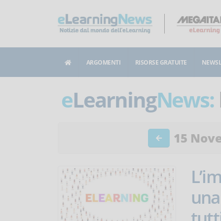
ARGOMENTI
RISORSE GRATUITE
NEWSL
e
Learning
News:
15 Nov
L’im
una
tutt