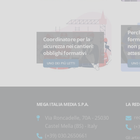
Perch
Coordinatore per la
form
sicurezza nei cantieri:
non p
obblighi formativi
attes
UNO DEI PIÙ LETTI
UNO D
MEGA ITALIA MEDIA S.P.A.
LA RED
Via Roncadelle, 70A - 25030
re
Castel Mella (BS) - Italy
(+
(+39) 030.2650661
Gli arti