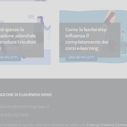
é spesso la
Come la leadership
azione aziendale
influenza il
roduce i risultati
completamento dei
i
corsi e-learning
EI PIÙ LETTI
UNO DEI PIÙ LETTI
AZIONE DI ELEARNING NEWS
dazione@elearningnews.it
39) 030.5531835
coli presenti in questo sito sono pubblicati sotto una
Licenza Creative Comm