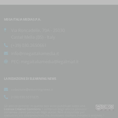
MEGA ITALIA MEDIA S.P.A.
Via Roncadelle, 70A - 25030
Castel Mella (BS) - Italy
(+39) 030.2650661
info@megaitaliamedia.it
PEC:
megaitaliamedia@legalmail.it
LA REDAZIONE DI ELEARNING NEWS
redazione@elearningnews.it
(+39) 030.5531835
Gli articoli presenti in questo sito sono pubblicati sotto una
Licenza Creative Commons
. I contenuti degli articoli possono
contenere pareri personali degli autori. Non si risponde per
traduzioni e/o interpretazioni che dovessero risultare inesatte o erronee. I