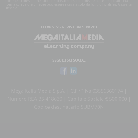
documenti presenti nel sito non possono essere considerati testi ufficiali, una
norma con valore di legge può essere ricavata solo da fonti ufficiali (es. Gazzetta
Ufficiale).
ELEARNING NEWS
È UN SERVIZIO
SEGUICI SUI SOCIAL
Mega Italia Media S.p.A. | C.F./P.Iva 03556360174 |
Numero REA BS-418630 | Capitale Sociale € 500.000 |
Codice destinatario SUBM70N