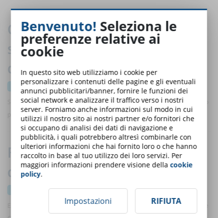
Benvenuto!
Seleziona le
Come la formazione sulla
preferenze relative ai
sicurezza migliora anche la vita
cookie
domestica
In questo sito web utilizziamo i cookie per
personalizzare i contenuti delle pagine e gli eventuali
february 2025
annunci pubblicitari/banner, fornire le funzioni dei
social network e analizzare il traffico verso i nostri
Scopri come le competenze acquisite in materia di sicurezza sul lavoro
server. Forniamo anche informazioni sul modo in cui
possono contribuire a proteggere te e la tua famiglia anche a casa
utilizzi il nostro sito ai nostri partner e/o fornitori che
si occupano di analisi dei dati di navigazione e
pubblicità, i quali potrebbero altresì combinarle con
ulteriori informazioni che hai fornito loro o che hanno
Formazione su Privacy e GDPR:
raccolto in base al tuo utilizzo dei loro servizi. Per
maggiori informazioni prendere visione della
cookie
domande e risposte 2025
policy
.
february 2025
Impostazioni
RIFIUTA
Esplora le risposte ai quesiti comuni sulla formazione a tema Privacy e