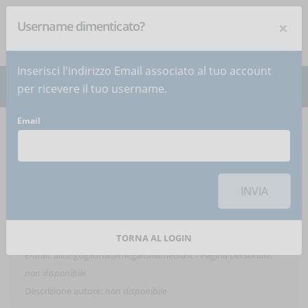
×
Username dimenticato?
NEWSLETTER
Iscriviti
!
Inserisci l'indirizzo Email associato al tuo account
per ricevere il tuo username.
Email
Home
Articoli
Articoli dell'autore
Alice
INVIA
Gugliotta
TORNA AL LOGIN
E-Mail:
alice.gugliotta@megaitaliamedia.it
- Pagina personale:
non disponibile
Descrizione autore:
non disponibile