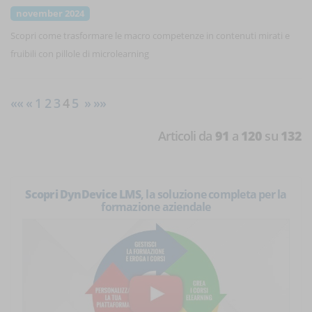
november 2024
Scopri come trasformare le macro competenze in contenuti mirati e
fruibili con pillole di microlearning
««
«
1
2
3
4
5
»
»»
Articoli da
91
a
120
su
132
Scopri DynDevice LMS
, la soluzione completa per la
formazione aziendale