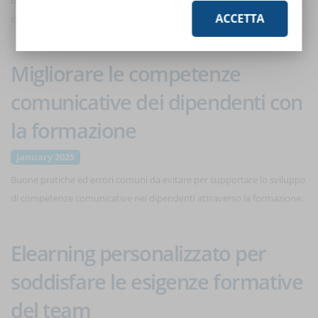
GDPR e scopri come proteggere i tuoi dati aziendali mantenendo la
ACCETTA
conformità
Migliorare le competenze
comunicative dei dipendenti con
la formazione
january 2025
Buone pratiche ed errori comuni da evitare per supportare lo sviluppo
di competenze comunicative nei dipendenti attraverso la formazione.
Elearning personalizzato per
soddisfare le esigenze formative
del team