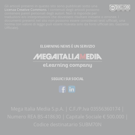
Gli articoli presenti in questo sito sono pubblicati sotto una
Licenza Creative Commons
. I contenuti degli articoli possono
contenere pareri personali degli autori. Non si risponde per
traduzioni e/o interpretazioni che dovessero risultare inesatte o erronee. I
documenti presenti nel sito non possono essere considerati testi ufficiali, una
norma con valore di legge può essere ricavata solo da fonti ufficiali (es. Gazzetta
Ufficiale).
ELEARNING NEWS
È UN SERVIZIO
SEGUICI SUI SOCIAL
Mega Italia Media S.p.A. | C.F./P.Iva 03556360174 |
Numero REA BS-418630 | Capitale Sociale € 500.000 |
Codice destinatario SUBM70N