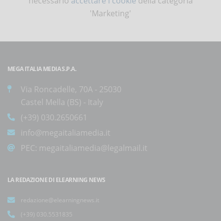
necessario
accettare i cookie
della categoria
'Marketing'
MEGA ITALIA MEDIA S.P.A.
Via Roncadelle, 70A - 25030
Castel Mella (BS) - Italy
(+39) 030.2650661
info@megaitaliamedia.it
PEC:
megaitaliamedia@legalmail.it
LA REDAZIONE DI ELEARNING NEWS
redazione@elearningnews.it
(+39) 030.5531835