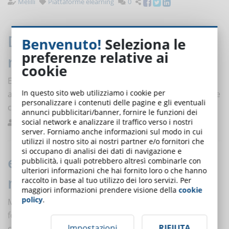
Melilli
Piattaforme elearning
0
Digital divide, le strategie per
Benvenuto!
Seleziona le
preferenze relative ai
ridurlo in Italia
cookie
Ecco le strategie per ridurre la distanza tra chi ha
In questo sito web utilizziamo i cookie per
accesso ed è in grado di utilizzare le nuove tecnologie e
personalizzare i contenuti delle pagine e gli eventuali
chi, al contrario, è in una situazione di svantaggio.
annunci pubblicitari/banner, fornire le funzioni dei
social network e analizzare il traffico verso i nostri
Bernasconi
Buone pratiche
0
server. Forniamo anche informazioni sul modo in cui
utilizzi il nostro sito ai nostri partner e/o fornitori che
si occupano di analisi dei dati di navigazione e
eLearning e KPI: le metriche per
pubblicità, i quali potrebbero altresì combinarle con
ulteriori informazioni che hai fornito loro o che hanno
misurare l’efficacia di un corso
raccolto in base al tuo utilizzo dei loro servizi. Per
maggiori informazioni prendere visione della
cookie
policy
.
Misurare le performance è il modo per gestirle. La
formazione aziendale non fa eccezione. Definire le
Impostazioni
RIFIUTA
corrette KPI per la formazione è il primo passo per la