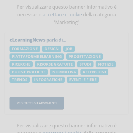
Per visualizzare questo banner informativo è
necessario
accettare i cookie
della categoria
'Marketing'
eLearningNews
parla di...
FORMAZIONE
DESIGN
JOB
PIATTAFORME ELEARNING
PROGETTAZIONE
RICERCHE
RISORSE GRATUITE
STUDI
NOTIZIE
BUONE PRATICHE
NORMATIVA
RECENSIONI
TRENDS
INFOGRAFICHE
EVENTI E FIERE
VEDI TUTTI GLI ARGOMENTI
Per visualizzare questo banner informativo è