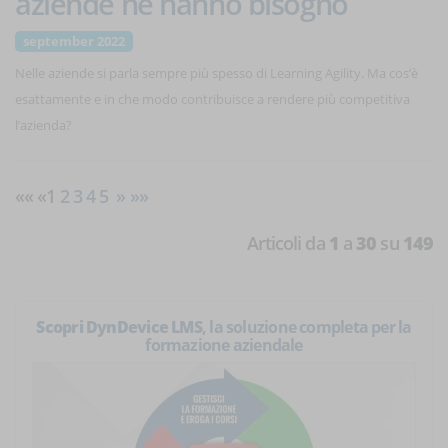
aziende ne hanno bisogno
september 2022
Nelle aziende si parla sempre più spesso di Learning Agility. Ma cos’è
esattamente e in che modo contribuisce a rendere più competitiva
l’azienda?
«« «1
2
3
4
5
»
»»
Articoli da
1
a
30
su
149
Scopri DynDevice LMS
, la soluzione completa per la
formazione aziendale