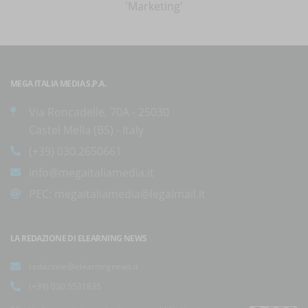
'Marketing'
MEGA ITALIA MEDIA S.P.A.
Via Roncadelle, 70A - 25030
Castel Mella (BS) - Italy
(+39) 030.2650661
info@megaitaliamedia.it
PEC:
megaitaliamedia@legalmail.it
LA REDAZIONE DI ELEARNING NEWS
redazione@elearningnews.it
(+39) 030.5531835