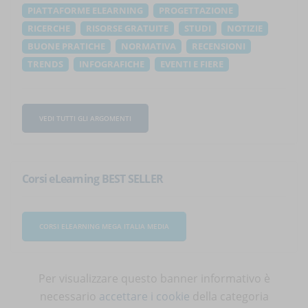
PIATTAFORME ELEARNING
PROGETTAZIONE
RICERCHE
RISORSE GRATUITE
STUDI
NOTIZIE
BUONE PRATICHE
NORMATIVA
RECENSIONI
TRENDS
INFOGRAFICHE
EVENTI E FIERE
VEDI TUTTI GLI ARGOMENTI
Corsi eLearning BEST SELLER
CORSI ELEARNING MEGA ITALIA MEDIA
Per visualizzare questo banner informativo è
necessario
accettare i cookie
della categoria