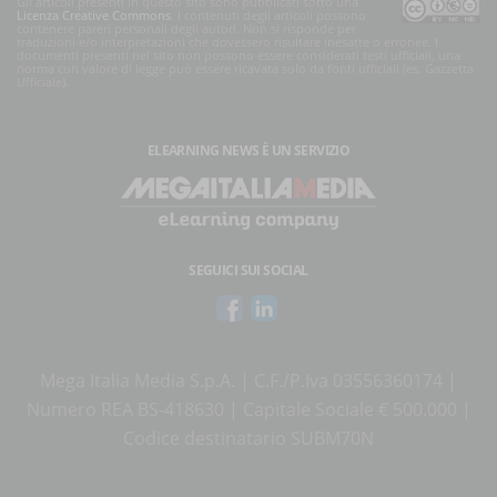
Gli articoli presenti in questo sito sono pubblicati sotto una
Licenza Creative Commons
. I contenuti degli articoli possono
contenere pareri personali degli autori. Non si risponde per
traduzioni e/o interpretazioni che dovessero risultare inesatte o erronee. I
documenti presenti nel sito non possono essere considerati testi ufficiali, una
norma con valore di legge può essere ricavata solo da fonti ufficiali (es. Gazzetta
Ufficiale).
ELEARNING NEWS
È UN SERVIZIO
SEGUICI SUI SOCIAL
Mega Italia Media S.p.A. | C.F./P.Iva 03556360174 |
Numero REA BS-418630 | Capitale Sociale € 500.000 |
Codice destinatario SUBM70N