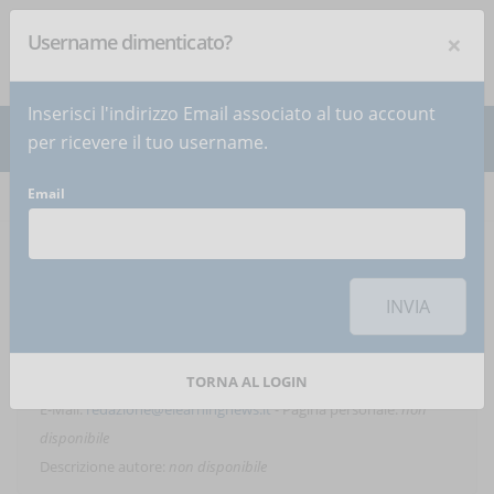
×
Username dimenticato?
NEWSLETTER
Iscriviti
!
Inserisci l'indirizzo Email associato al tuo account
per ricevere il tuo username.
Email
Home
Articoli
Articoli dell'autore
Sonia
INVIA
Melilli
TORNA AL LOGIN
E-Mail:
redazione@elearningnews.it
- Pagina personale:
non
disponibile
Descrizione autore:
non disponibile