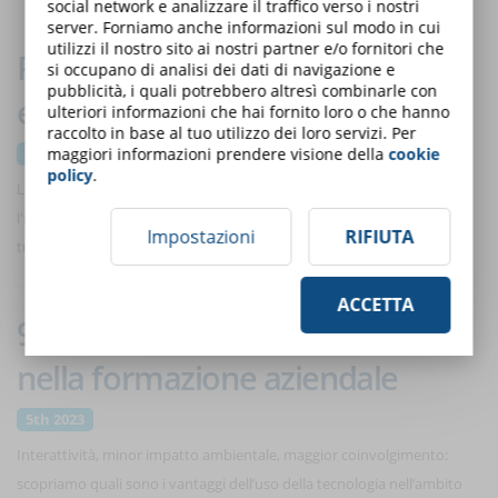
social network e analizzare il traffico verso i nostri
server. Forniamo anche informazioni sul modo in cui
utilizzi il nostro sito ai nostri partner e/o fornitori che
Perché il tuo LMS dovrebbe
si occupano di analisi dei dati di navigazione e
pubblicità, i quali potrebbero altresì combinarle con
essere conforme a LTI?
ulteriori informazioni che hai fornito loro o che hanno
raccolto in base al tuo utilizzo dei loro servizi. Per
maggiori informazioni prendere visione della
cookie
april 2023
policy
.
Lo standard LTI fornisce un percorso semplice e sicuro per
l'integrazione di risorse, app e strumenti di terze parti nell'LMS della
Impostazioni
RIFIUTA
tua azienda. Scopriamo come.
ACCETTA
9 motivi per usare la tecnologia
nella formazione aziendale
5th 2023
Interattività, minor impatto ambientale, maggior coinvolgimento:
scopriamo quali sono i vantaggi dell’uso della tecnologia nell’ambito